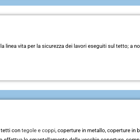
 linea vita per la sicurezza dei lavori eseguiti sul tetto; a n
 tetti con
tegole e coppi
, coperture in metallo, coperture in 
to effettua lo smantellamento delle vecchie coperture, compr