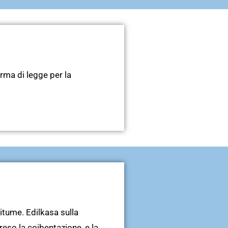
orma di legge per la
bitume. Edilkasa sulla
eso la coibentazione, e la